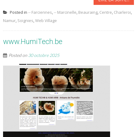
Posted in
-- Farciennes
,
-- Marcinelle
,
Beauraing
,
Centre
,
Charleroi
,
Namur
,
Soignies
,
Web Village
www.HumiTech.be
Posted on
30 octobre 2025