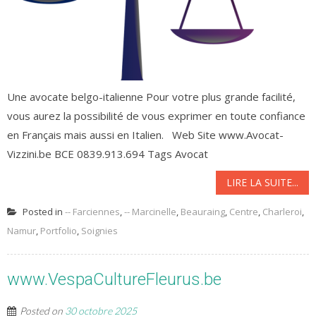
Une avocate belgo-italienne Pour votre plus grande facilité,
vous aurez la possibilité de vous exprimer en toute confiance
en Français mais aussi en Italien. Web Site www.Avocat-
Vizzini.be BCE 0839.913.694 Tags Avocat
LIRE LA SUITE...
Posted in
-- Farciennes
,
-- Marcinelle
,
Beauraing
,
Centre
,
Charleroi
,
Namur
,
Portfolio
,
Soignies
www.VespaCultureFleurus.be
Posted on
30 octobre 2025