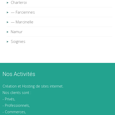
Charleroi
— Farciennes
— Marcinelle
Namur
Soignies
Nos Activités
Création et Hosting de sites internet.
Nos clients sont :
- Privés,
- Professionnels,
- Commerces,