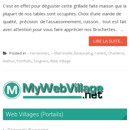
C’est en effet pour déguster cette grillade faite maison que la
plupart de nos tables sont occupées. Choix d’une viande de
qualité, précision de l’assaisonnement, cuisson… tout est fait
avec attention pour vous faire apprécier nos Brochettes.. ...
LIRE LA SUITE...
Posted in
-- Farciennes
,
-- Marcinelle
,
Beauraing
,
Centre
,
Charleroi
,
Namur
,
Portfolio
,
Soignies
,
Web Village
Web Villages (Portails)
Région de Beauraing